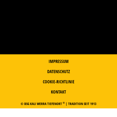
IMPRESSUM
DATENSCHUTZ
COOKIE-RICHTLINIE
KONTAKT
®
© BSG KALI WERRA TIEFENORT
| TRADITION SEIT 1913