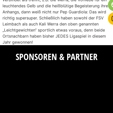
leuchtendes Gelb und die heißblütige Begeisterung ihres
Anhangs, dann weiß nicht nur Pep Guardiola: Das wird
richtig supersuper. Schließlich haben sowohl der FSV
Leimbach als auch Kali Werra den oben genannten
„Leichtgewichten“ sportlich etwas voraus, denn beide
Ortsnachbarn haben bisher JEDES Ligaspiel in diesem
Jahr gewonnen!
SPONSOREN & PARTNER