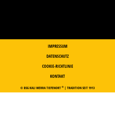
IMPRESSUM
DATENSCHUTZ
COOKIE-RICHTLINIE
KONTAKT
®
© BSG KALI WERRA TIEFENORT
| TRADITION SEIT 1913