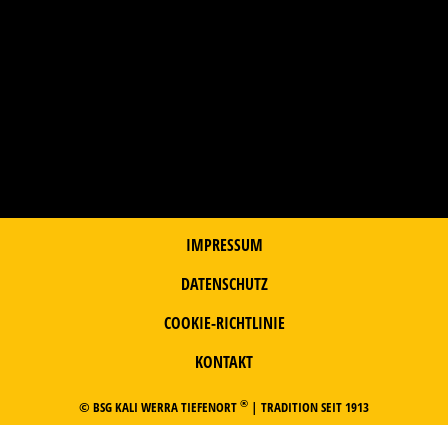
IMPRESSUM
DATENSCHUTZ
COOKIE-RICHTLINIE
KONTAKT
®
© BSG KALI WERRA TIEFENORT
| TRADITION SEIT 1913