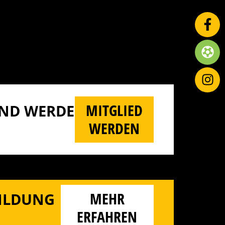
MITGLIED
D WERDE M
WERDEN
MEHR
BILDUNG
ERFAHREN