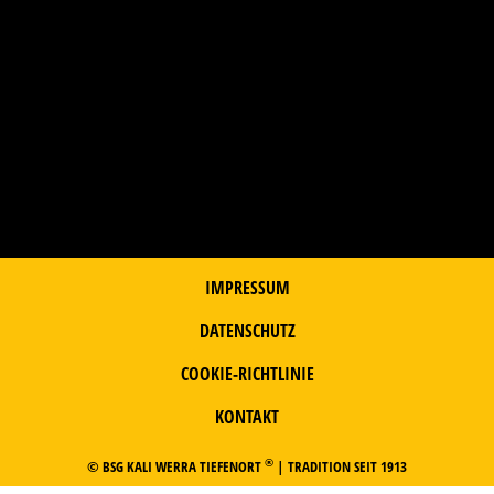
IMPRESSUM
DATENSCHUTZ
COOKIE-RICHTLINIE
KONTAKT
®
© BSG KALI WERRA TIEFENORT
| TRADITION SEIT 1913