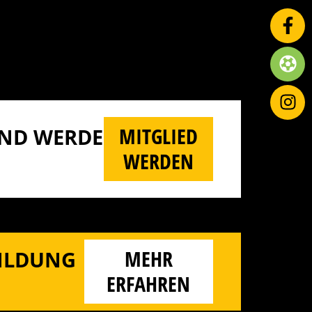
MITGLIED
D WERDE M
WERDEN
MEHR
BILDUNG
ERFAHREN