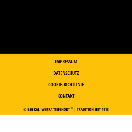
IMPRESSUM
DATENSCHUTZ
COOKIE-RICHTLINIE
KONTAKT
®
© BSG KALI WERRA TIEFENORT
| TRADITION SEIT 1913