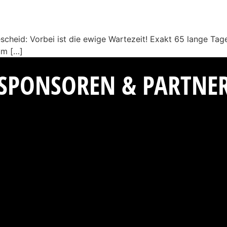
Bescheid: Vorbei ist die ewige Wartezeit! Exakt 65 lange Ta
um […]
SPONSOREN & PARTNE