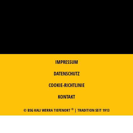
IMPRESSUM
DATENSCHUTZ
COOKIE-RICHTLINIE
KONTAKT
®
© BSG KALI WERRA TIEFENORT
| TRADITION SEIT 1913