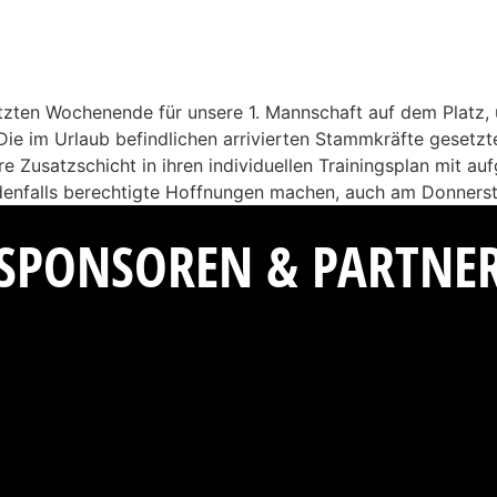
 letzten Wochenende für unsere 1. Mannschaft auf dem Platz,
 Die im Urlaub befindlichen arrivierten Stammkräfte gesetz
e Zusatzschicht in ihren individuellen Trainingsplan mit 
jedenfalls berechtigte Hoffnungen machen, auch am Donners
SPONSOREN & PARTNE