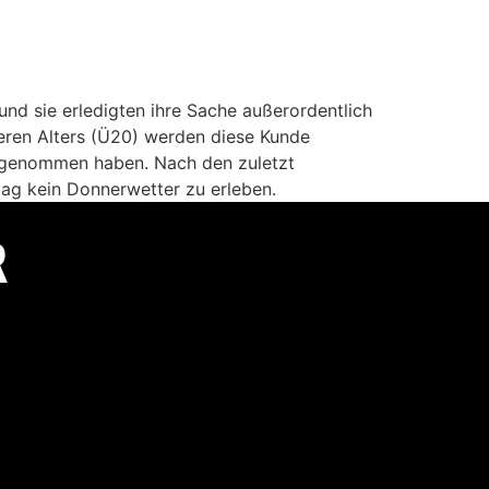
 und sie erledigten ihre Sache außerordentlich
teren Alters (Ü20) werden diese Kunde
aufgenommen haben. Nach den zuletzt
tag kein Donnerwetter zu erleben.
R