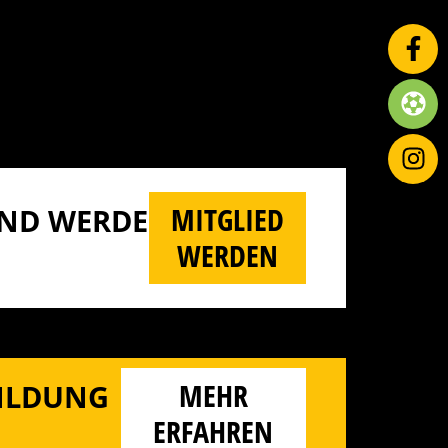
MITGLIED
D WERDE M
WERDEN
MEHR
BILDUNG
ERFAHREN