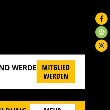
MITGLIED
D WERDE M
WERDEN