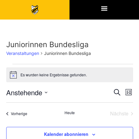
SPONSOREN & PARTNER
Juniorinnen Bundesliga
Veranstaltungen
Juniorinnen Bundesliga
Es wurden keine Ergebnisse gefunden.
Hinweis
Veran
Ve
Anstehende
Suche
Liste
Datum
An
Such
wählen.
Na
Vera
Heute
Nächste
Veranstaltungen
Vorherige
und
Ansic
Kalender abonnieren