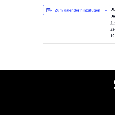
D
Zum Kalender hinzufügen
Da
4.
Ze
19