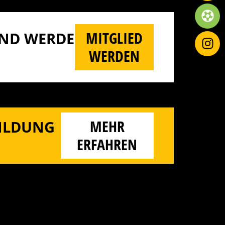
MITGLIED
D WERDE M
WERDEN
MEHR
BILDUNG
ERFAHREN