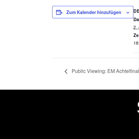
D
Zum Kalender hinzufügen
Da
2.
Ze
18
Public Viewing: EM Achtelfin