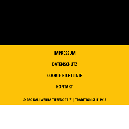
IMPRESSUM
DATENSCHUTZ
COOKIE-RICHTLINIE
KONTAKT
®
© BSG KALI WERRA TIEFENORT
| TRADITION SEIT 1913