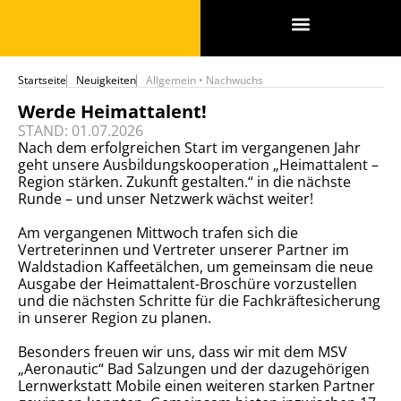
SPONSOREN & PARTNER
Startseite
Neuigkeiten
Allgemein
•
Nachwuchs
Werde Heimattalent!
STAND: 01.07.2026
Nach dem erfolgreichen Start im vergangenen Jahr
geht unsere Ausbildungskooperation „Heimattalent –
Region stärken. Zukunft gestalten.“ in die nächste
Runde – und unser Netzwerk wächst weiter!
Am vergangenen Mittwoch trafen sich die
Vertreterinnen und Vertreter unserer Partner im
Waldstadion Kaffeetälchen, um gemeinsam die neue
Ausgabe der Heimattalent-Broschüre vorzustellen
und die nächsten Schritte für die Fachkräftesicherung
in unserer Region zu planen.
Besonders freuen wir uns, dass wir mit dem MSV
„Aeronautic“ Bad Salzungen und der dazugehörigen
Lernwerkstatt Mobile einen weiteren starken Partner