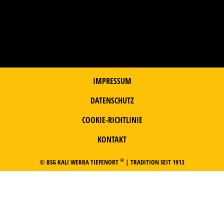
IMPRESSUM
DATENSCHUTZ
COOKIE-RICHTLINIE
KONTAKT
®
© BSG KALI WERRA TIEFENORT
| TRADITION SEIT 1913