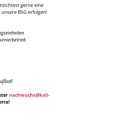
 möchtest gerne eine
 unsere BSG erfolgen!
ngseinheiten
urnierbetrieb
Fußball
nter
nachwuchs@kali-
erra!