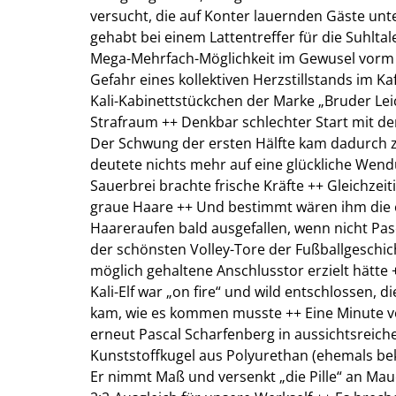
versucht, die auf Konter lauernden Gäste unt
gehabt bei einem Lattentreffer für die Suhltal
Mega-Mehrfach-Möglichkeit im Gewusel vorm 
Gefahr eines kollektiven Herzstillstands im 
Kali-Kabinettstückchen der Marke „Bruder Lei
Strafraum ++ Denkbar schlechter Start mit de
Der Schwung der ersten Hälfte kam dadurch 
deutete nichts mehr auf eine glückliche Wend
Sauerbrei brachte frische Kräfte ++ Gleichze
graue Haare ++ Und bestimmt wären ihm die e
Haareraufen bald ausgefallen, wenn nicht Pa
der schönsten Volley-Tore der Fußballgeschic
möglich gehaltene Anschlusstor erzielt hätte 
Kali-Elf war „on fire“ und wild entschlossen, 
kam, wie es kommen musste ++ Eine Minute v
erneut Pascal Scharfenberg in aussichtsreiche
Kunststoffkugel aus Polyurethan (ehemals bek
Er nimmt Maß und versenkt „die Pille“ an Ma