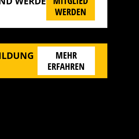
MITGLIED
D WERDE M
WERDEN
MEHR
BILDUNG
ERFAHREN