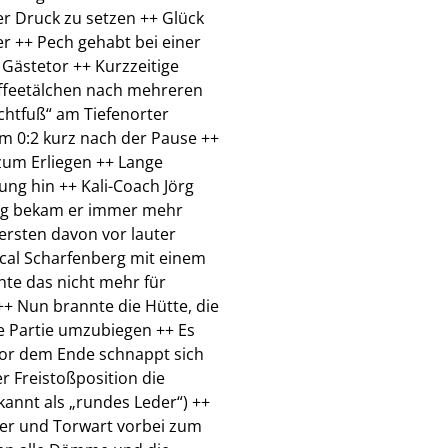
er Druck zu setzen ++ Glück
er ++ Pech gehabt bei einer
Gästetor ++ Kurzzeitige
Kaffeetälchen nach mehreren
chtfuß“ am Tiefenorter
m 0:2 kurz nach der Pause ++
zum Erliegen ++ Lange
ung hin ++ Kali-Coach Jörg
itig bekam er immer mehr
rsten davon vor lauter
scal Scharfenberg mit einem
hte das nicht mehr für
++ Nun brannte die Hütte, die
die Partie umzubiegen ++ Es
or dem Ende schnappt sich
r Freistoßposition die
annt als „rundes Leder“) ++
uer und Torwart vorbei zum