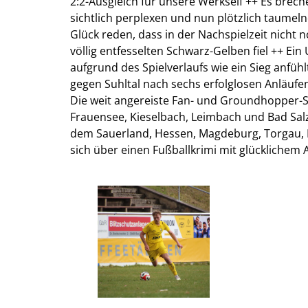
2:2-Ausgleich für unsere Werkself ++ Es brec
sichtlich perplexen und nun plötzlich taumel
Glück reden, dass in der Nachspielzeit nicht n
völlig entfesselten Schwarz-Gelben fiel ++ Ein
aufgrund des Spielverlaufs wie ein Sieg anfüh
gegen Suhltal nach sechs erfolglosen Anläufe
Die weit angereiste Fan- und Groundhopper-S
Frauensee, Kieselbach, Leimbach und Bad Sal
dem Sauerland, Hessen, Magdeburg, Torgau, 
sich über einen Fußballkrimi mit glücklichem