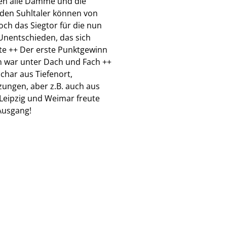
hen alle Dämme und die
nden Suhltaler können von
och das Siegtor für die nun
 Unentschieden, das sich
lte ++ Der erste Punktgewinn
n war unter Dach und Fach ++
char aus Tiefenort,
zungen, aber z.B. auch aus
Leipzig und Weimar freute
 Ausgang!