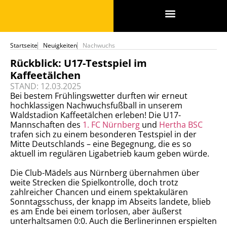
SPONSOREN & PARTNER
Startseite
Neuigkeiten
Nachwuchs
Rückblick: U17-Testspiel im
Kaffeetälchen
STAND: 12.03.2025
Bei bestem Frühlingswetter durften wir erneut
hochklassigen Nachwuchsfußball in unserem
Waldstadion Kaffeetälchen erleben! Die U17-
Mannschaften des
1. FC Nürnberg
und
Hertha BSC
trafen sich zu einem besonderen Testspiel in der
Mitte Deutschlands – eine Begegnung, die es so
aktuell im regulären Ligabetrieb kaum geben würde.
Die Club-Mädels aus Nürnberg übernahmen über
weite Strecken die Spielkontrolle, doch trotz
zahlreicher Chancen und einem spektakulären
Sonntagsschuss, der knapp im Abseits landete, blieb
es am Ende bei einem torlosen, aber äußerst
unterhaltsamen 0:0. Auch die Berlinerinnen erspielten