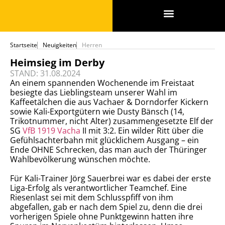
SPONSOREN & PARTNER
Startseite
Neuigkeiten
Herren
Heimsieg im Derby
STAND: 31.08.2024
An einem spannenden Wochenende im Freistaat
besiegte das Lieblingsteam unserer Wahl im
Kaffeetälchen die aus Vachaer & Dorndorfer Kickern
sowie Kali-Exportgütern wie Dusty Bänsch (14,
Trikotnummer, nicht Alter) zusammengesetzte Elf der
SG
VfB 1919 Vacha
II mit 3:2. Ein wilder Ritt über die
Gefühlsachterbahn mit glücklichem Ausgang – ein
Ende OHNE Schrecken, das man auch der Thüringer
Wahlbevölkerung wünschen möchte.
Für Kali-Trainer Jörg Sauerbrei war es dabei der erste
Liga-Erfolg als verantwortlicher Teamchef. Eine
Riesenlast sei mit dem Schlusspfiff von ihm
abgefallen, gab er nach dem Spiel zu, denn die drei
vorherigen Spiele ohne Punktgewinn hatten ihre