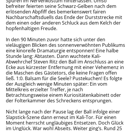
Spuren im Nervenkostüm hinterlassen. Umso
befreiter feierten seine Schwarz-Gelben nach dem
erlösenden Abpfiff des bemerkenswert fairen
Nachbarschaftsduells das Ende der Durststrecke mit
dem einen oder anderen Schluck aus dem Kelch der
hopfenhaltigen Freude.
In den 90 Minuten zuvor hatte sich unter den
vieläugigen Blicken des sonnenverwöhnten Publikums
eine kinoreife Dramaturgie entsponnen! Eine halbe
Stunde lang: Abtasten. Dann wuchtete Kali-
Abwehrchef Steven Ritz den Ball im Anschluss an eine
Ecke aus kürzester Entfernung mit einer Vehemenz in
die Maschen des Gästetors, die keine Fragen offen
ließ. 1:0. Balsam für die Seele? Pustekuchen! Es folgte
der Ausgleich wenige Minuten später: Ein vom
Mittelkreis erzielter Treffer, je nach
Betrachtungsweise einem Kuriositätenkabinett oder
der Folterkammer des Schreckens entsprungen.
Nicht lange nach der Pause lag der Ball infolge einer
Slapstick-Szene dann erneut im Kali-Tor. Für einen
Moment herrscht ungläubiges Entsetzen. Doch Glück
im Unglück. War wohl Abseits. Weiter ging’s. Rund 25