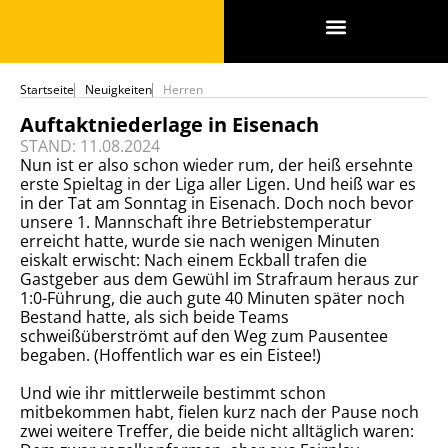
SPONSOREN & PARTNER
Startseite
Neuigkeiten
Herren
Auftaktniederlage in Eisenach
STAND: 11.08.2024
Nun ist er also schon wieder rum, der heiß ersehnte
erste Spieltag in der Liga aller Ligen. Und heiß war es
in der Tat am Sonntag in Eisenach. Doch noch bevor
unsere 1. Mannschaft ihre Betriebstemperatur
erreicht hatte, wurde sie nach wenigen Minuten
eiskalt erwischt: Nach einem Eckball trafen die
Gastgeber aus dem Gewühl im Strafraum heraus zur
1:0-Führung, die auch gute 40 Minuten später noch
Bestand hatte, als sich beide Teams
schweißüberströmt auf den Weg zum Pausentee
begaben. (Hoffentlich war es ein Eistee!)
Und wie ihr mittlerweile bestimmt schon
mitbekommen habt, fielen kurz nach der Pause noch
zwei weitere Treffer, die beide nicht alltäglich waren: