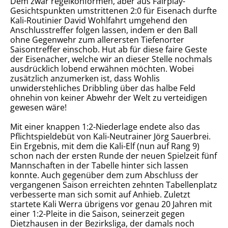
Dem zwar regelkonformen, aber aus Fairplay-
Gesichtspunkten umstrittenen 2:0 für Eisenach durfte
Kali-Routinier David Wohlfahrt umgehend den
Anschlusstreffer folgen lassen, indem er den Ball
ohne Gegenwehr zum allerersten Tiefenorter
Saisontreffer einschob. Hut ab für diese faire Geste
der Eisenacher, welche wir an dieser Stelle nochmals
ausdrücklich lobend erwähnen möchten. Wobei
zusätzlich anzumerken ist, dass Wohlis
unwiderstehliches Dribbling über das halbe Feld
ohnehin von keiner Abwehr der Welt zu verteidigen
gewesen wäre!
Mit einer knappen 1:2-Niederlage endete also das
Pflichtspieldebüt von Kali-Neutrainer Jörg Sauerbrei.
Ein Ergebnis, mit dem die Kali-Elf (nun auf Rang 9)
schon nach der ersten Runde der neuen Spielzeit fünf
Mannschaften in der Tabelle hinter sich lassen
konnte. Auch gegenüber dem zum Abschluss der
vergangenen Saison erreichten zehnten Tabellenplatz
verbesserte man sich somit auf Anhieb. Zuletzt
startete Kali Werra übrigens vor genau 20 Jahren mit
einer 1:2-Pleite in die Saison, seinerzeit gegen
Dietzhausen in der Bezirksliga, der damals noch