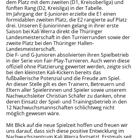
dem Platz mit dem zweiten (D1, Kreisoberliga) und
fünften Rang (D2, Kreisliga) in der Tabelle.
Im Jahrgang der E-Junioren erzielte die E1 einen
formidablen zweiten Platz, die E2 rangierte auf Platz
drei. Unseren E-Juniorinnen gelang in ihrer erste
Saison bei Kali Werra direkt die Thüringer
Landesmeisterschaft in den Turnierrunden sowie der
zweite Platz bei den Thüringer Hallen-
Landesmeisterschaft.
Die F- und G-Junioren absolvierten ihren Spielbetrieb
in der Serie von Fair-Play-Turnieren. Auch wenn diese
offiziell ohne Platzierung gewertet werden, zeigte sich
bei den kleinsten Kali-Kickern bereits das
fußballerische Potenzial und die Freude am Spiel.
An dieser Stelle gilt es den Trainern, Betreuern und
Eltern aller Spielerinnen und Spieler sowie unserem
Nachwuchsleiter Christian Schäfer zu danken, ohne
deren Einsatz der Spiel- und Trainingsbetrieb in den
12 Nachwuchsmannschaften schlichtweg nicht
möglich gewesen wäre.
Mit Blick auf die neue Spielzeit hoffen und freuen wir
uns darauf, dass sich diese positive Entwicklung im
Nachwuchszentrum Kali Werra fortsetzt. Erstmals seit