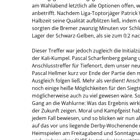
am Wahlabend letztlich alle Optionen offen, 
anbetrifft. Nachdem Liga-Toptorjäger Patric
Halbzeit seine Qualität aufblitzen ließ, indem 
sorgten die Bremer zwanzig Minuten vor Schlu
Lager der Schwarz-Gelben, als sie zum 0:2 nac
Dieser Treffer war jedoch zugleich die Initial
der Kali-Kumpel. Pascal Scharfenberg gelan
Anschlusstreffer für Tiefenort, dem unser neu
Pascal Hellmer kurz vor Ende der Partie den m
Ausgleich folgen ließ. Mehr als verdient! Ansc
noch einige heiße Möglichkeiten für den Siegt
möglicherweise auch zu viel gewesen wäre. So
Gang an die Wahlurne: Was das Ergebnis wirklic
der Zukunft zeigen. Moral und Kampfgeist ha
jedem Fall bewiesen, und so blicken wir nun a
auf das vor uns liegende Derby-Wochenende 
Heimspielen am Freitagabend und Sonntagnach