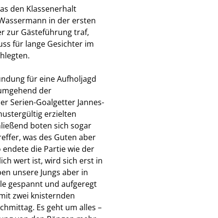
was den Klassenerhalt
k Wassermann in der ersten
er zur Gästeführung traf,
ss für lange Gesichter im
hlegten.
zündung für eine Aufholjagd
g umgehend der
er Serien-Goalgetter Jannes-
ustergültig erzielten
hließend boten sich sogar
reffer, was des Guten aber
 endete die Partie wie der
h wert ist, wird sich erst in
ben unsere Jungs aber in
lle gespannt und aufgeregt
mit zwei knisternden
mittag. Es geht um alles –