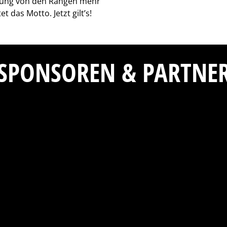
tzung von den Rängen mehr
t das Motto. Jetzt gilt’s!
SPONSOREN & PARTNE