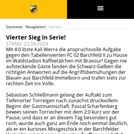
SPONSOREN & PARTNER
Startseite
Neuigkeiten
Herren
Vierter Sieg in Serie!
STAND: 23.04.2024
Mit 4:0 löste Kali Werra die anspruchsvolle Aufgabe
gegen den Tabellenvierten FC 02 Barchfeld II zu Hause
im Waldstadion Kaffeetälchen mit Bravour! Gegen nie
aufsteckende Gäste fanden die Schwarz-Gelben die
richtigen Antworten auf die Angriffsbemühungen der
Blauen aus Barchfeld-Immelborn und trafen stets zur
rechten Zeit ins Volle.
Sebastian Schließmann gelang der Auftakt zum
Tiefenorter Torreigen nach zunächst druckvollem
Beginn der Gastmannschaft. Pascal Scharfenberg
bewies seinen Torriecher mit dem 2:0 kurz vor der
Pause, und dass er an diesem Tag besonders gut
roch, wurde auch ganz am Ende noch einmal deutlich,
als er ein kurioses Missgeschick in der Barchfelder