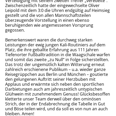
Verteidigung mit seinem zweiten Treffer „veredelte“.
Zwischenzeitlich hatte der eingewechselte Oliver
Leipold mit dem 3:0 die Uhren endgültig auf Heimsieg
gestellt und die von allen Mannschaftsteilen
überzeugende Vorstellung in einen ebenso
beruhigenden wie angemessenen Vorsprung
gegossen.
Bemerkenswert waren die durchweg starken
Leistungen der ewig jungen Kali-Routiniers auf dem
Platz, die ihre geballte Erfahrung aus 111 Jahren
Tiefenorter Fußballtradition in die Waagschale warfen
und somit das zweite „zu Null“ in Folge sicherstellten.
Das trotz der ungemütlich kalten Witterung erneut
zahlreich erschienene Publikum – u.a. wieder ganze
Reisegrüppchen aus Berlin und München – goutierte
den gelungenen Auftritt seiner Herzbuben mit
Applaus und erwärmte sich neben den sportlichen
Darbietungen auch am jahreszeitlich untypischen
Glühwein mit zunehmendem Genuss! Glücksbesoffen
kletterte unser Team derweil über den ominösen
Strich, der in der Endabrechnung die Tabelle in Gut
und Böse teilen wird, und da soll es von nun an auch
bleiben. Amen!