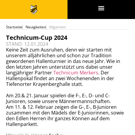
SPONSOREN & PARTNER
Startseite
Neuigkeiten
Allgemein
Technicum-Cup 2024
STAND: 12.01.2024
Keine Zeit zum Ausruhen, denn wir starten mit
unserem alljährlichen und schon zur Tradition
gewordenen Hallenturnier in das neue Jahr. Wie in
den letzten Jahren unterstützt uns dabei unser
langjähriger Partner
Technicum Merkers
. Der
Hallenpokal findet an zwei Wochenenden in der
Tiefenorter Krayenberghalle statt.
Am 20.& 21. Januar spielen die F-, E-, D- und C-
Junioren, sowie unsere Männermannschaften.
Am
11. & 12. Februar zeigen die G-, E-, B-Junioren
zusammen mit den Mädels der E-Juniorinnen, sowie
den Edlen Herren ihr ganzes Können auf dem
Hallenparkett.