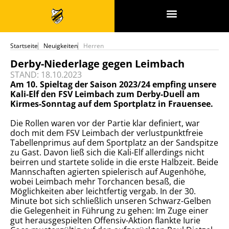
SPONSOREN & PARTNER
Startseite
Neuigkeiten
Herren
Derby-Niederlage gegen Leimbach
STAND: 18.10.2023
Am 10. Spieltag der Saison 2023/24 empfing unsere
Kali-Elf den FSV Leimbach zum Derby-Duell am
Kirmes-Sonntag auf dem Sportplatz in Frauensee.
Die Rollen waren vor der Partie klar definiert, war
doch mit dem FSV Leimbach der verlustpunktfreie
Tabellenprimus auf dem Sportplatz an der Sandspitze
zu Gast. Davon ließ sich die Kali-Elf allerdings nicht
beirren und startete solide in die erste Halbzeit. Beide
Mannschaften agierten spielerisch auf Augenhöhe,
wobei Leimbach mehr Torchancen besaß, die
Möglichkeiten aber leichtfertig vergab. In der 30.
Minute bot sich schließlich unseren Schwarz-Gelben
die Gelegenheit in Führung zu gehen: Im Zuge einer
gut herausgespielten Offensiv-Aktion flankte Iurie