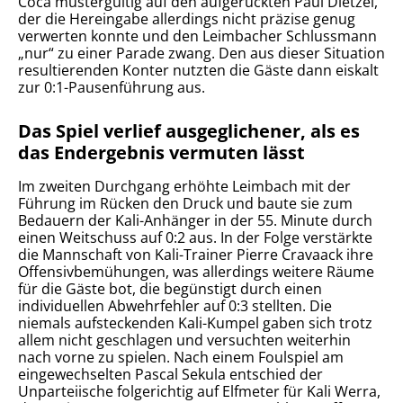
Coca mustergültig auf den aufgerückten Paul Dietzel,
der die Hereingabe allerdings nicht präzise genug
verwerten konnte und den Leimbacher Schlussmann
„nur“ zu einer Parade zwang. Den aus dieser Situation
resultierenden Konter nutzten die Gäste dann eiskalt
zur 0:1-Pausenführung aus.
Das Spiel verlief ausgeglichener, als es
das Endergebnis vermuten lässt
Im zweiten Durchgang erhöhte Leimbach mit der
Führung im Rücken den Druck und baute sie zum
Bedauern der Kali-Anhänger in der 55. Minute durch
einen Weitschuss auf 0:2 aus. In der Folge verstärkte
die Mannschaft von Kali-Trainer Pierre Cravaack ihre
Offensivbemühungen, was allerdings weitere Räume
für die Gäste bot, die begünstigt durch einen
individuellen Abwehrfehler auf 0:3 stellten. Die
niemals aufsteckenden Kali-Kumpel gaben sich trotz
allem nicht geschlagen und versuchten weiterhin
nach vorne zu spielen. Nach einem Foulspiel am
eingewechselten Pascal Sekula entschied der
Unparteiische folgerichtig auf Elfmeter für Kali Werra,