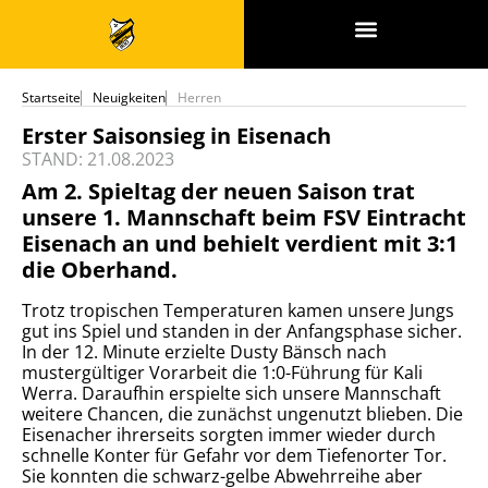
SPONSOREN & PARTNER
Startseite
Neuigkeiten
Herren
Erster Saisonsieg in Eisenach
STAND: 21.08.2023
Am 2. Spieltag der neuen Saison trat
unsere 1. Mannschaft beim FSV Eintracht
Eisenach an und behielt verdient mit 3:1
die Oberhand.
Trotz tropischen Temperaturen kamen unsere Jungs
gut ins Spiel und standen in der Anfangsphase sicher.
In der 12. Minute erzielte Dusty Bänsch nach
mustergültiger Vorarbeit die 1:0-Führung für Kali
Werra. Daraufhin erspielte sich unsere Mannschaft
weitere Chancen, die zunächst ungenutzt blieben. Die
Eisenacher ihrerseits sorgten immer wieder durch
schnelle Konter für Gefahr vor dem Tiefenorter Tor.
Sie konnten die schwarz-gelbe Abwehrreihe aber